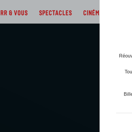
Infos
TRR & Vous
Spectacles
Cinéma
Réouve
Tou
Bill