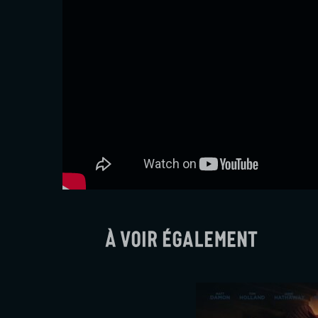
À voir également
sée
Une affair