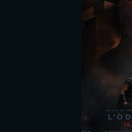
er Nolan
Hüseyin Aydin 
ances
Les séances
ût
16h40
20h00
Dim. 6 Sept.
17h3
- 12 ans
Tout public
 plus
Réserver
En savoir plus