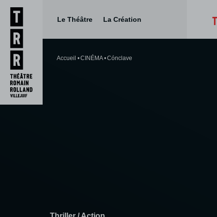
Le Théâtre
La Création
Aller
Aller au
au
contenu
Accueil
CINÉMA
Cónclave
menu
Thriller / Action