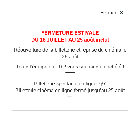
!
Fermer
Marco da Silva Ferreira & Amala Dianor
Aller
Aller au
FERMETURE ESTIVALE
au
contenu
DU 16 JUILLET AU 25 août inclut
menu
CHORÉGRAPHES DE
VIA INJABULO
Réouverture de la billetterie et reprise du cinéma le
Marco da Silva Ferreira, chorégraphe sur la
26 août
première partie :
førm Inførms
Toute l’équipe du TRR vous souhaite un bel été !
Né en 1986 au Portugal, il est diplômé de
*****
physiothérapie. Artiste professionnel depuis
Billetterie spectacle en ligne 7j/7
2008, il danse entre autres avec
André
Billetterie cinéma en ligne fermé jusqu’au 25 août
Mesquita, Hofesh Shechter ou Sylvia Rijmer
et
***
travaille comme assistant artistique pour
Fall
de
Victor Hugo Pontes ou
Hamlet
de Mala Voadora.
Son travail de chorégraphe se développe autour
des danses existantes dans
l’environnement
urbain
et se concentre sur la recherche du sens
de la danse qui émerge à notre époque, qu’il