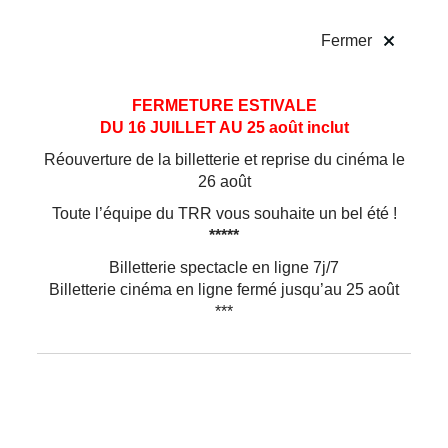
!
Fermer
Aller
Aller au
FERMETURE ESTIVALE
au
contenu
DU 16 JUILLET AU 25 août inclut
menu
Réouverture de la billetterie et reprise du cinéma le
26 août
Toute l’équipe du TRR vous souhaite un bel été !
*****
Jeanne ou l’être étrange élevé parmi
nous
Billetterie spectacle en ligne 7j/7
Billetterie cinéma en ligne fermé jusqu’au 25 août
***
L'Argument
Jeanne, dix-sept ans, vit avec son père, Gilles, cadre
dynamique obsédé par la réussite, et sa mère, Isabelle,
femme au foyer dépressive. En quête d’une alternative