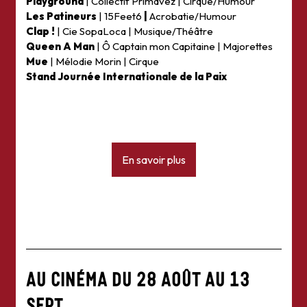
Playground
| Collectif Primavez | Cirque/Humour
Les Patineurs
| 15Feet6
|
Acrobatie/Humour
Clap !
| Cie SopaLoca | Musique/Théâtre
Queen A Man
| Ô Captain mon Capitaine | Majorettes
Mue
| Mélodie Morin | Cirque
Stand Journée Internationale de la Paix
En savoir plus
AU CINÉMA DU 28 AOÛT AU 13
SEPT.