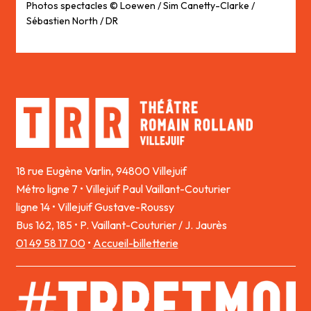
Photos spectacles © Loewen / Sim Canetty-Clarke /
Sébastien North / DR
18 rue Eugène Varlin, 94800 Villejuif
Métro ligne 7 • Villejuif Paul Vaillant-Couturier
ligne 14 • Villejuif Gustave-Roussy
Bus 162, 185 • P. Vaillant-Couturier / J. Jaurès
01 49 58 17 00
•
Accueil-billetterie