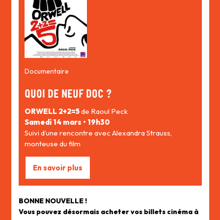
Documentaire
QUOI DE NEUF DOC ?
ORWELL 2+2=5
de Raoul Peck
Samedi 14 mars • 19h30
Suivi d’une rencontre avec Alexandra Strauss,
monteuse du film
En savoir plus
BONNE NOUVELLE !
Vous pouvez désormais acheter vos billets cinéma à