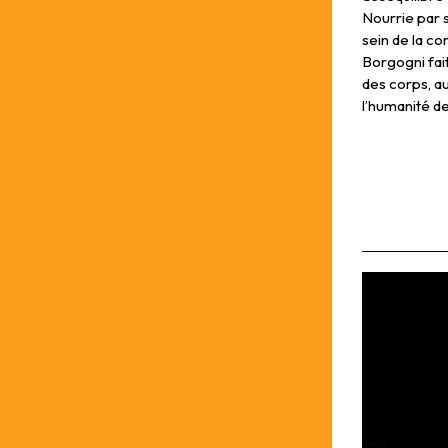
Nourrie par 
sein de la c
Borgogni fai
des corps, au
l’humanité d