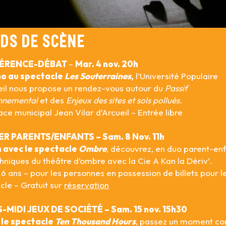
DS DE SCÈNE
ÉRENCE-DÉBAT
–
Mar. 4 nov. 20h
ho au spectacle
Les Souterraines
,
l’Université Populaire
eil nous propose un rendez-vous autour du
Passif
onnemental
et des
Enjeux des sites et sols pollués.
ace municipal Jean Vilar d’Arcueil – Entrée libre
ER PARENTS/ENFANTS –
Sam. 8
Nov
. 11h
n avec le spectacle
Ombre
, découvrez, en duo parent-enf
chniques du théâtre d’ombre avec la Cie A Kan la Dériv’.
 6 ans – pour les personnes en possession de billets pour l
cle – Gratuit sur
réservation
-MIDI JEUX DE SOCIÉTÉ – Sam. 15 nov. 15h30
 le spectacle
Ten Thousand Hours
, passez un moment con