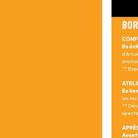
BOR
CONF
En éc
d’Arcu
envir
** Esp
ATELI
En lie
les te
** Dès
specta
APRÈS
Avant