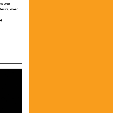
ns une
teurs, avec
le