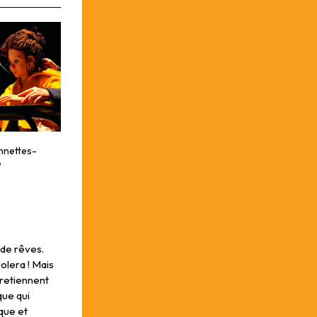
nnettes-
e
 de rêves.
volera ! Mais
a retiennent
ique qui
que et