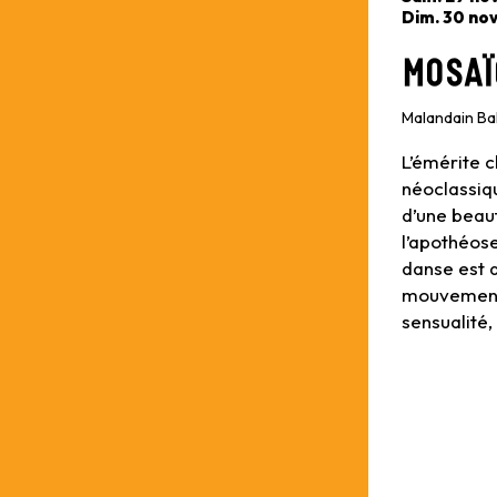
Dim. 30 no
Mosaï
Malandain Bal
L’émérite 
néoclassiq
d’une beaut
l’apothéos
danse est d
mouvements
sensualité,