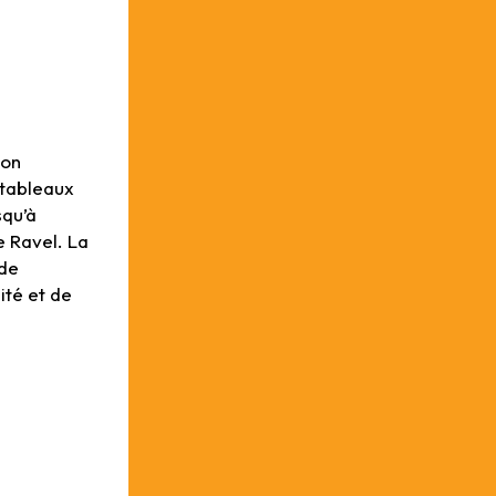
ion
 tableaux
squ’à
 Ravel. La
 de
ité et de