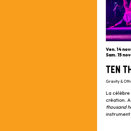
Ven. 14 no
Sam. 15 no
Ten T
Gravity & Ot
La célèbre
création. A
thousand h
instrument 