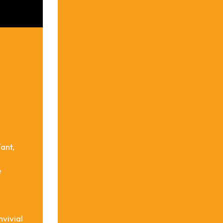
ant,
e
vivial