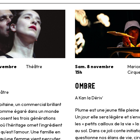
ovembre
Théâtre
Sam. 8 novembre
Mario
15h
Cirqu
Ombre
âtre
A Kan la Dériv’
itaine, un commercial brillant
Plume est une jeune fille pleine
 homme égaré dans un monde
Un jour elle sera légère et s’en
osent les trois générations
les « petits cailloux de la vie » l
 où l’héritage omet l’ingrédient
au sol. Dans ce joli conte initiat
qu’est l’amour. Une famille en
questionne nos élans de vie, cir
 qu’une femme vient percuter.