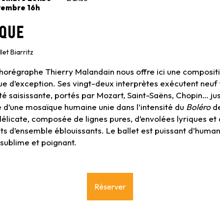
vembre 16h
que
let Biarritz
chorégraphe Thierry Malandain nous offre ici une composit
ue d’exception. Ses vingt-deux interprètes exécutent neuf
é saisissante, portés par Mozart, Saint-Saëns, Chopin… ju
e d’une mosaïque humaine unie dans l’intensité du
Boléro
de
élicate, composée de lignes pures, d’envolées lyriques et
 d’ensemble éblouissants. Le ballet est puissant d’human
 sublime et poignant.
Réserver