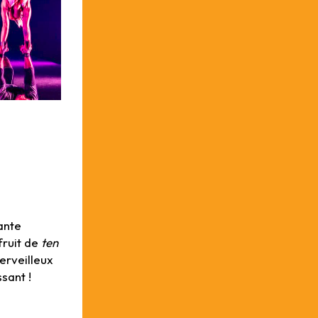
ante
fruit de
ten
erveilleux
sant !