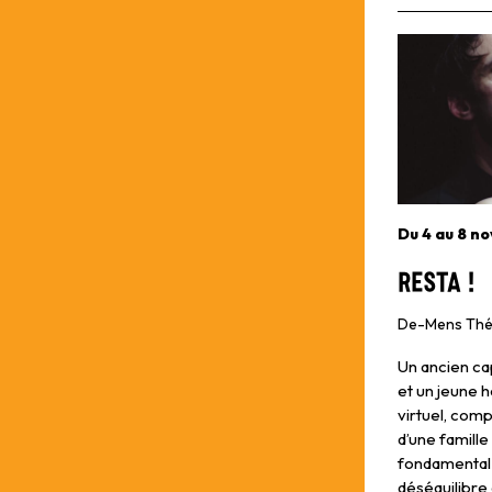
Du 4 au 8 n
Resta !
De-Mens Thé
Un ancien cap
et un jeune
virtuel, comp
d’une famille
fondamental 
déséquilibre