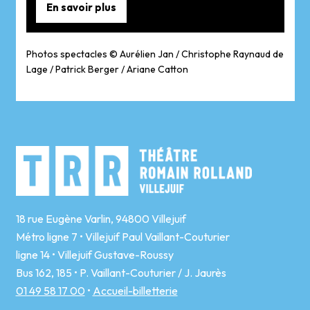
En savoir plus
Photos spectacles © Aurélien Jan / Christophe Raynaud de
Lage / Patrick Berger / Ariane Catton
18 rue Eugène Varlin, 94800 Villejuif
Métro ligne 7 • Villejuif Paul Vaillant-Couturier
ligne 14 • Villejuif Gustave-Roussy
Bus 162, 185 • P. Vaillant-Couturier / J. Jaurès
01 49 58 17 00
•
Accueil-billetterie