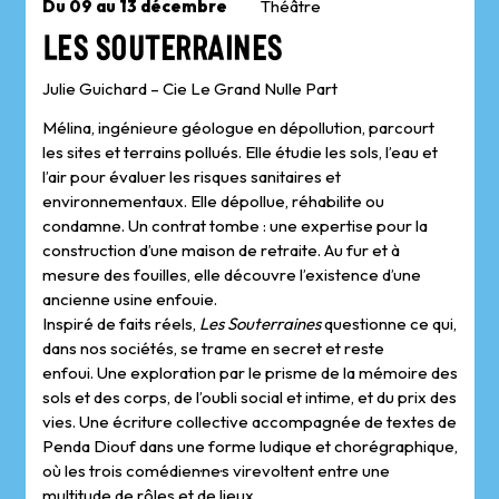
Du 09 au 13 décembre
Théâtre
Les Souterraines
Julie Guichard – Cie Le Grand Nulle Part
Mélina, ingénieure géologue en dépollution, parcourt
les sites et terrains pollués. Elle étudie les sols, l’eau et
l’air pour évaluer les risques sanitaires et
environnementaux. Elle dépollue, réhabilite ou
condamne. Un contrat tombe : une expertise pour la
construction d’une maison de retraite. Au fur et à
mesure des fouilles, elle découvre l’existence d’une
ancienne usine enfouie.
Inspiré de faits réels,
Les Souterraines
questionne
ce qui,
dans nos sociétés, se trame en secret et reste
enfoui. Une exploration par le prisme de la mémoire des
sols et des corps, de l’oubli social et intime, et du prix des
vies. Une écriture collective accompagnée de textes de
Penda Diouf dans une forme ludique et chorégraphique,
où les trois comédien·ne·s virevoltent entre une
multitude de rôles et de lieux.