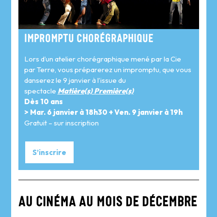
Impromptu chorégraphique
Lors d’un atelier chorégraphique mené par la Cie
par Terre, vous préparerez un impromptu, que vous
danserez le 9 janvier à l’issue du
spectacle
Matière(s) Première(s)
Dès 10 ans
> Mar. 6 janvier à 18h30 + Ven. 9 janvier à 19h
Gratuit – sur inscription
S’inscrire
AU CINÉMA AU MOIS DE DÉCEMBRE