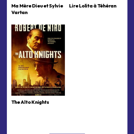
Ma Mère Dieu et Sylvie
Lire Lolita à Téhéran
Vartan
The Alto Knights